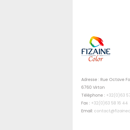
Adresse : Rue Octave Fo
6760 Virton
Téléphone :
+32(0)63 5
Fax :
+32(0)63 58 16 44
Email:
contact@fizainec