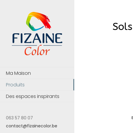
Passer
au
contenu
Sol
Ma Maison
Produits
Des espaces inspirants
063 57 80 07
contact@fizainecolor.be