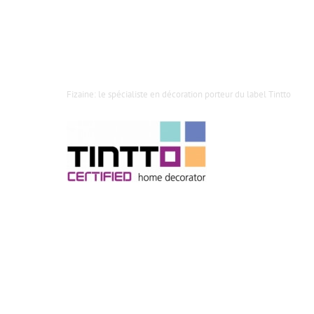
Fizaine: le spécialiste en décoration porteur du label Tintto