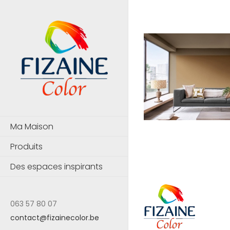
Passer
au
contenu
Ma Maison
Produits
Des espaces inspirants
063 57 80 07
contact@fizainecolor.be