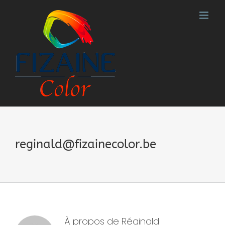
Passer
au
contenu
reginald@fizainecolor.be
À propos de
Réginald