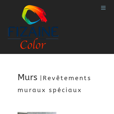
Passer
au
contenu
Murs
|Revêtements
muraux spéciaux