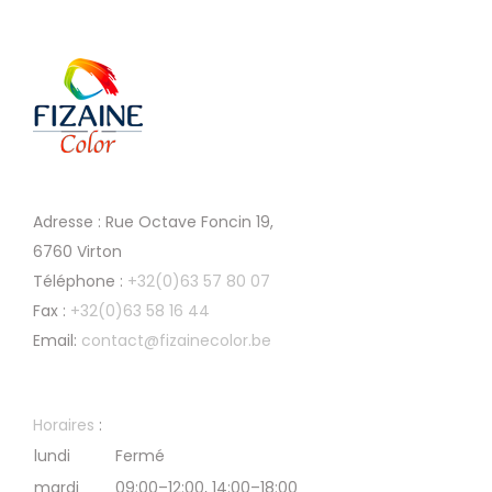
Adresse : Rue Octave Foncin 19,
6760 Virton
Téléphone :
+32(0)63 57 80 07
Fax :
+32(0)63 58 16 44
Email:
contact@fizainecolor.be
Horaires
:
lundi
Fermé
mardi
09:00–12:00, 14:00–18:00